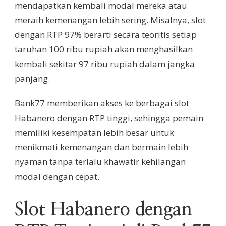
mendapatkan kembali modal mereka atau
meraih kemenangan lebih sering. Misalnya, slot
dengan RTP 97% berarti secara teoritis setiap
taruhan 100 ribu rupiah akan menghasilkan
kembali sekitar 97 ribu rupiah dalam jangka
panjang.
Bank77 memberikan akses ke berbagai slot
Habanero dengan RTP tinggi, sehingga pemain
memiliki kesempatan lebih besar untuk
menikmati kemenangan dan bermain lebih
nyaman tanpa terlalu khawatir kehilangan
modal dengan cepat.
Slot Habanero dengan