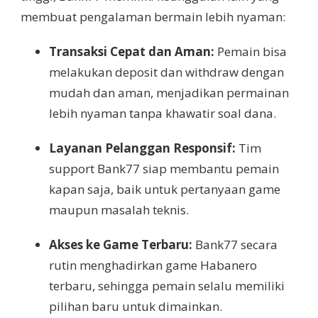
membuat pengalaman bermain lebih nyaman:
Transaksi Cepat dan Aman:
Pemain bisa
melakukan deposit dan withdraw dengan
mudah dan aman, menjadikan permainan
lebih nyaman tanpa khawatir soal dana.
Layanan Pelanggan Responsif:
Tim
support Bank77 siap membantu pemain
kapan saja, baik untuk pertanyaan game
maupun masalah teknis.
Akses ke Game Terbaru:
Bank77 secara
rutin menghadirkan game Habanero
terbaru, sehingga pemain selalu memiliki
pilihan baru untuk dimainkan.