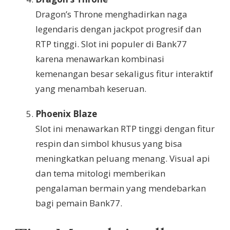
Dragon’s Throne menghadirkan naga
legendaris dengan jackpot progresif dan
RTP tinggi. Slot ini populer di Bank77
karena menawarkan kombinasi
kemenangan besar sekaligus fitur interaktif
yang menambah keseruan.
Phoenix Blaze
Slot ini menawarkan RTP tinggi dengan fitur
respin dan simbol khusus yang bisa
meningkatkan peluang menang. Visual api
dan tema mitologi memberikan
pengalaman bermain yang mendebarkan
bagi pemain Bank77.