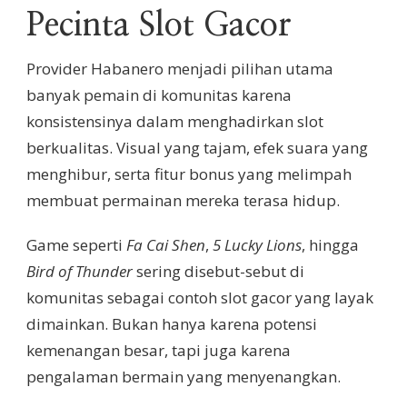
Pecinta Slot Gacor
Provider Habanero menjadi pilihan utama
banyak pemain di komunitas karena
konsistensinya dalam menghadirkan slot
berkualitas. Visual yang tajam, efek suara yang
menghibur, serta fitur bonus yang melimpah
membuat permainan mereka terasa hidup.
Game seperti
Fa Cai Shen
,
5 Lucky Lions
, hingga
Bird of Thunder
sering disebut-sebut di
komunitas sebagai contoh slot gacor yang layak
dimainkan. Bukan hanya karena potensi
kemenangan besar, tapi juga karena
pengalaman bermain yang menyenangkan.