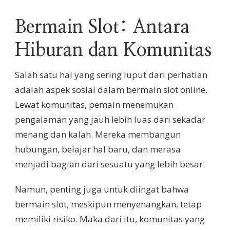
Bermain Slot: Antara
Hiburan dan Komunitas
Salah satu hal yang sering luput dari perhatian
adalah aspek sosial dalam bermain slot online.
Lewat komunitas, pemain menemukan
pengalaman yang jauh lebih luas dari sekadar
menang dan kalah. Mereka membangun
hubungan, belajar hal baru, dan merasa
menjadi bagian dari sesuatu yang lebih besar.
Namun, penting juga untuk diingat bahwa
bermain slot, meskipun menyenangkan, tetap
memiliki risiko. Maka dari itu, komunitas yang