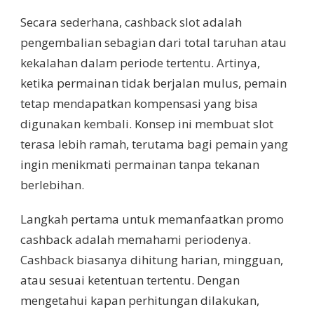
Secara sederhana, cashback slot adalah
pengembalian sebagian dari total taruhan atau
kekalahan dalam periode tertentu. Artinya,
ketika permainan tidak berjalan mulus, pemain
tetap mendapatkan kompensasi yang bisa
digunakan kembali. Konsep ini membuat slot
terasa lebih ramah, terutama bagi pemain yang
ingin menikmati permainan tanpa tekanan
berlebihan.
Langkah pertama untuk memanfaatkan promo
cashback adalah memahami periodenya.
Cashback biasanya dihitung harian, mingguan,
atau sesuai ketentuan tertentu. Dengan
mengetahui kapan perhitungan dilakukan,