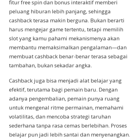
fitur free spin dan bonus interaktif memberi
peluang hiburan lebih panjang, sehingga
cashback terasa makin berguna. Bukan berarti
harus mengejar game tertentu, tetapi memilih
slot yang kamu pahami mekanismenya akan
membantu memaksimalkan pengalaman—dan
membuat cashback benar-benar terasa sebagai
tambahan, bukan sekadar angka.
Cashback juga bisa menjadi alat belajar yang
efektif, terutama bagi pemain baru. Dengan
adanya pengembalian, pemain punya ruang
untuk mengenal ritme permainan, memahami
volatilitas, dan mencoba strategi taruhan
sederhana tanpa rasa cemas berlebihan. Proses
belajar pun jadi lebih santai dan menyenangkan.