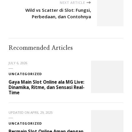
NEXT ARTICLE
Wild vs Scatter di Slot: Fungsi,
Perbedaan, dan Contohnya
Recommended Articles
JULY 6, 2026
UNCATEGORIZED
Gaya Main Slot Online ala MG Live:
Dinamika, Ritme, dan Sensasi Real-
Time
UPDATED ON
APRIL 29, 2025
UNCATEGORIZED
Bermain Slot Online Aman dengan