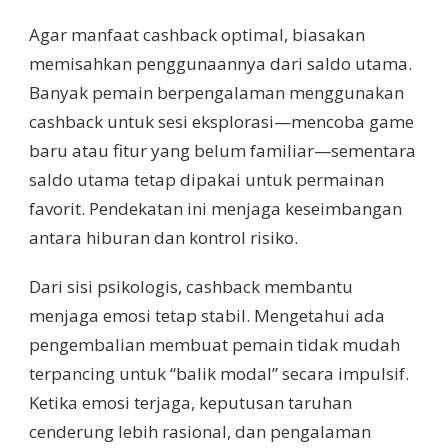
Agar manfaat cashback optimal, biasakan
memisahkan penggunaannya dari saldo utama.
Banyak pemain berpengalaman menggunakan
cashback untuk sesi eksplorasi—mencoba game
baru atau fitur yang belum familiar—sementara
saldo utama tetap dipakai untuk permainan
favorit. Pendekatan ini menjaga keseimbangan
antara hiburan dan kontrol risiko.
Dari sisi psikologis, cashback membantu
menjaga emosi tetap stabil. Mengetahui ada
pengembalian membuat pemain tidak mudah
terpancing untuk “balik modal” secara impulsif.
Ketika emosi terjaga, keputusan taruhan
cenderung lebih rasional, dan pengalaman