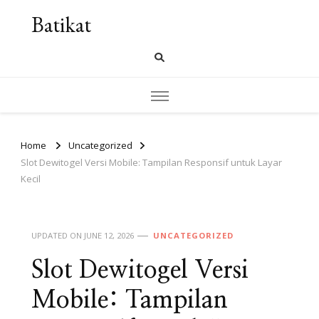
Batikat
Home
Uncategorized
Slot Dewitogel Versi Mobile: Tampilan Responsif untuk Layar
Kecil
UPDATED ON
JUNE 12, 2026
UNCATEGORIZED
Slot Dewitogel Versi
Mobile: Tampilan