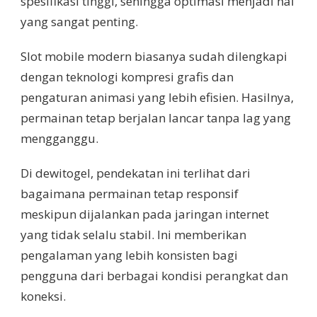
spesifikasi tinggi, sehingga optimasi menjadi hal
yang sangat penting.
Slot mobile modern biasanya sudah dilengkapi
dengan teknologi kompresi grafis dan
pengaturan animasi yang lebih efisien. Hasilnya,
permainan tetap berjalan lancar tanpa lag yang
mengganggu.
Di dewitogel, pendekatan ini terlihat dari
bagaimana permainan tetap responsif
meskipun dijalankan pada jaringan internet
yang tidak selalu stabil. Ini memberikan
pengalaman yang lebih konsisten bagi
pengguna dari berbagai kondisi perangkat dan
koneksi.