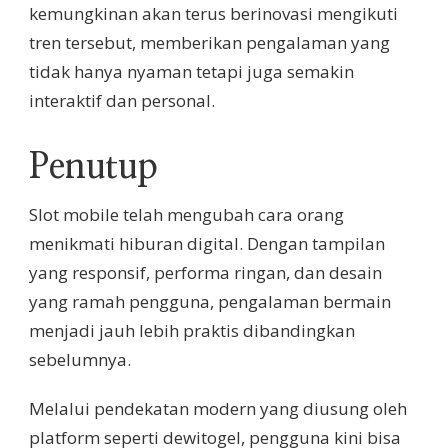
kemungkinan akan terus berinovasi mengikuti
tren tersebut, memberikan pengalaman yang
tidak hanya nyaman tetapi juga semakin
interaktif dan personal.
Penutup
Slot mobile telah mengubah cara orang
menikmati hiburan digital. Dengan tampilan
yang responsif, performa ringan, dan desain
yang ramah pengguna, pengalaman bermain
menjadi jauh lebih praktis dibandingkan
sebelumnya.
Melalui pendekatan modern yang diusung oleh
platform seperti dewitogel, pengguna kini bisa