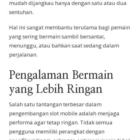
mudah dijangkau hanya dengan satu atau dua
sentuhan.
Hal ini sangat membantu terutama bagi pemain
yang sering bermain sambil bersantai,
menunggu, atau bahkan saat sedang dalam
perjalanan.
Pengalaman Bermain
yang Lebih Ringan
Salah satu tantangan terbesar dalam
pengembangan slot mobile adalah menjaga
performa agar tetap ringan. Tidak semua
pengguna memiliki perangkat dengan