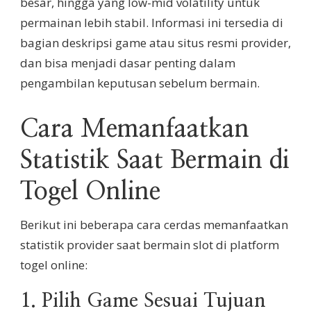
besar, hingga yang low-mid volatility untuk
permainan lebih stabil. Informasi ini tersedia di
bagian deskripsi game atau situs resmi provider,
dan bisa menjadi dasar penting dalam
pengambilan keputusan sebelum bermain.
Cara Memanfaatkan
Statistik Saat Bermain di
Togel Online
Berikut ini beberapa cara cerdas memanfaatkan
statistik provider saat bermain slot di platform
togel online:
1. Pilih Game Sesuai Tujuan