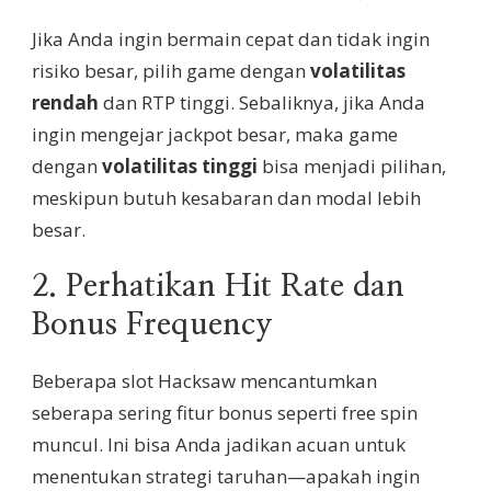
Jika Anda ingin bermain cepat dan tidak ingin
risiko besar, pilih game dengan
volatilitas
rendah
dan RTP tinggi. Sebaliknya, jika Anda
ingin mengejar jackpot besar, maka game
dengan
volatilitas tinggi
bisa menjadi pilihan,
meskipun butuh kesabaran dan modal lebih
besar.
2. Perhatikan Hit Rate dan
Bonus Frequency
Beberapa slot Hacksaw mencantumkan
seberapa sering fitur bonus seperti free spin
muncul. Ini bisa Anda jadikan acuan untuk
menentukan strategi taruhan—apakah ingin