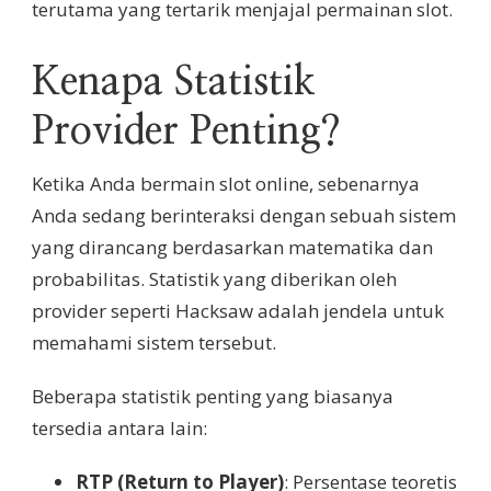
terutama yang tertarik menjajal permainan slot.
Kenapa Statistik
Provider Penting?
Ketika Anda bermain slot online, sebenarnya
Anda sedang berinteraksi dengan sebuah sistem
yang dirancang berdasarkan matematika dan
probabilitas. Statistik yang diberikan oleh
provider seperti Hacksaw adalah jendela untuk
memahami sistem tersebut.
Beberapa statistik penting yang biasanya
tersedia antara lain:
RTP (Return to Player)
: Persentase teoretis