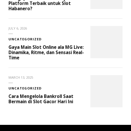
Platform Terbaik untuk Slot
Habanero?
JULY 6, 2026
UNCATEGORIZED
Gaya Main Slot Online ala MG Live:
Dinamika, Ritme, dan Sensasi Real-
Time
MARCH 13, 2025
UNCATEGORIZED
Cara Mengelola Bankroll Saat
Bermain di Slot Gacor Hari Ini