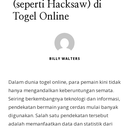
(seperti Hacksaw) di
Togel Online
BILLY WALTERS
Dalam dunia togel online, para pemain kini tidak
hanya mengandalkan keberuntungan semata.
Seiring berkembangnya teknologi dan informasi,
pendekatan bermain yang cerdas mulai banyak
digunakan. Salah satu pendekatan tersebut
adalah memanfaatkan data dan statistik dari