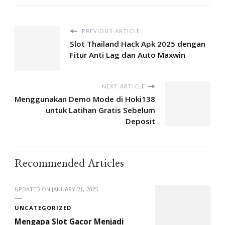
PREVIOUS ARTICLE
Slot Thailand Hack Apk 2025 dengan
Fitur Anti Lag dan Auto Maxwin
NEXT ARTICLE
Menggunakan Demo Mode di Hoki138
untuk Latihan Gratis Sebelum
Deposit
Recommended Articles
UPDATED ON
JANUARY 21, 2025
UNCATEGORIZED
Mengapa Slot Gacor Menjadi