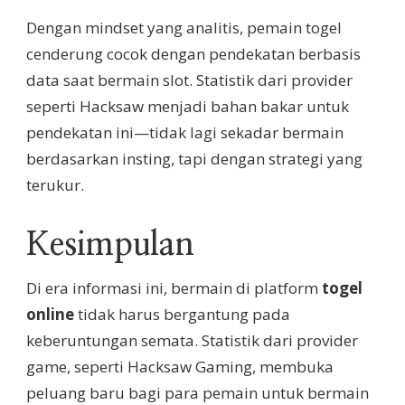
Dengan mindset yang analitis, pemain togel
cenderung cocok dengan pendekatan berbasis
data saat bermain slot. Statistik dari provider
seperti Hacksaw menjadi bahan bakar untuk
pendekatan ini—tidak lagi sekadar bermain
berdasarkan insting, tapi dengan strategi yang
terukur.
Kesimpulan
Di era informasi ini, bermain di platform
togel
online
tidak harus bergantung pada
keberuntungan semata. Statistik dari provider
game, seperti Hacksaw Gaming, membuka
peluang baru bagi para pemain untuk bermain