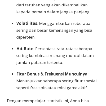
dari taruhan yang akan dikembalikan
kepada pemain dalam jangka panjang.
Volatilitas
: Menggambarkan seberapa
sering dan besar kemenangan yang bisa
diperoleh.
Hit Rate
: Persentase rata-rata seberapa
sering kombinasi menang muncul dalam
jumlah putaran tertentu.
Fitur Bonus & Frekuensi Munculnya
:
Menunjukkan seberapa sering fitur spesial
seperti free spin atau mini game aktif.
Dengan mempelajari statistik ini, Anda bisa