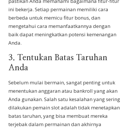
pastikan Anda memahami bagaimana fitur-fitur
ini bekerja. Setiap permainan memiliki cara
berbeda untuk memicu fitur bonus, dan
mengetahui cara memanfaatkannya dengan
baik dapat meningkatkan potensi kemenangan
Anda.
3. Tentukan Batas Taruhan
Anda
Sebelum mulai bermain, sangat penting untuk
menentukan anggaran atau bankroll yang akan
Anda gunakan. Salah satu kesalahan yang sering
dilakukan pemain slot adalah tidak menetapkan
batas taruhan, yang bisa membuat mereka
terjebak dalam permainan dan akhirnya