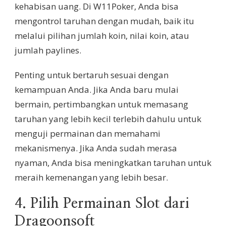
kehabisan uang. Di W11Poker, Anda bisa
mengontrol taruhan dengan mudah, baik itu
melalui pilihan jumlah koin, nilai koin, atau
jumlah paylines.
Penting untuk bertaruh sesuai dengan
kemampuan Anda. Jika Anda baru mulai
bermain, pertimbangkan untuk memasang
taruhan yang lebih kecil terlebih dahulu untuk
menguji permainan dan memahami
mekanismenya. Jika Anda sudah merasa
nyaman, Anda bisa meningkatkan taruhan untuk
meraih kemenangan yang lebih besar.
4. Pilih Permainan Slot dari
Dragoonsoft