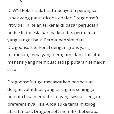
Di W11Poker, salah satu penyedia perangkat
lunak yang patut dicoba adalah Dragoonsoft.
Provider ini telah terkenal di pasar perjudian
online Indonesia karena kualitas permainan
yang sangat baik. Permainan slot dari
Dragoonsoft terkenal dengan grafis yang
memukau, tema yang beragam, dan fitur-fitur
menarik yang membuat setiap putaran semakin
seru.
Dragoonsoft juga menawarkan permainan
dengan volatilitas yang beragam, sehingga
pemain bisa memilih slot yang sesuai dengan
preferensinya. Jika Anda suka tema mitologi
atau fantasi, Dragoonsoft memiliki beberapa