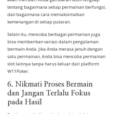
tentang bagaimana setiap permainan berfungsi,
dan bagaimana cara memaksimalkan
kemenangan di setiap putaran.
Selain itu, mencoba berbagai permainan juga
bisa memberikan variasi dalam pengalaman
bermain Anda. Jika Anda merasa jenuh dengan
satu permainan, Anda bisa mencoba permainan
slot lainnya tanpa harus keluar dari platform
W11Poker.
6. Nikmati Proses Bermain
dan Jangan Terlalu Fokus
pada Hasil