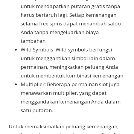
untuk mendapatkan putaran gratis tanpa
harus bertaruh lagi. Setiap kemenangan
selama free spins dapat menambah saldo
Anda tanpa mengeluarkan biaya
tambahan.
Wild Symbols: Wild symbols berfungsi
untuk menggantikan simbol lain dalam
permainan, meningkatkan peluang Anda
untuk membentuk kombinasi kemenangan.
Multiplier: Beberapa permainan slot juga
menawarkan multiplier, yang dapat
menggandakan kemenangan Anda dalam
satu putaran.
Untuk memaksimalkan peluang kemenangan,