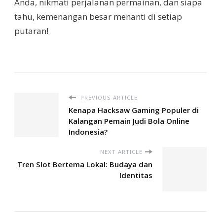
Anda, nikmati perjalanan permainan, dan siapa
tahu, kemenangan besar menanti di setiap
putaran!
PREVIOUS ARTICLE
Kenapa Hacksaw Gaming Populer di
Kalangan Pemain Judi Bola Online
Indonesia?
NEXT ARTICLE
Tren Slot Bertema Lokal: Budaya dan
Identitas