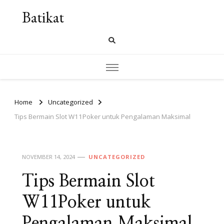
Batikat
Home
Uncategorized
Tips Bermain Slot W11Poker untuk Pengalaman Maksimal
NOVEMBER 14, 2024
UNCATEGORIZED
Tips Bermain Slot
W11Poker untuk
Pengalaman Maksimal