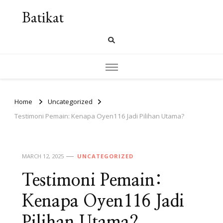
Batikat
Home
Uncategorized
Testimoni Pemain: Kenapa Oyen116 Jadi Pilihan Utama?
MARCH 12, 2025
UNCATEGORIZED
Testimoni Pemain:
Kenapa Oyen116 Jadi
Pilihan Utama?