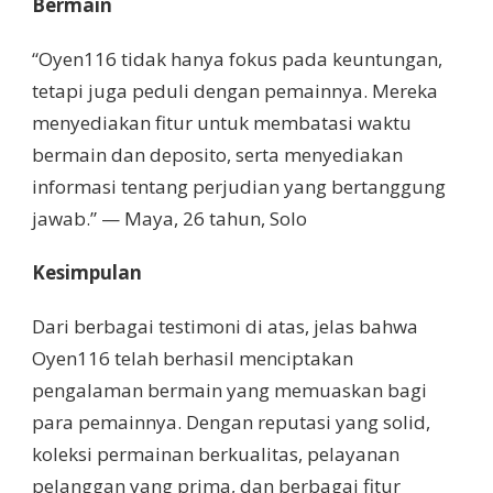
Bermain
“Oyen116 tidak hanya fokus pada keuntungan,
tetapi juga peduli dengan pemainnya. Mereka
menyediakan fitur untuk membatasi waktu
bermain dan deposito, serta menyediakan
informasi tentang perjudian yang bertanggung
jawab.” — Maya, 26 tahun, Solo
Kesimpulan
Dari berbagai testimoni di atas, jelas bahwa
Oyen116 telah berhasil menciptakan
pengalaman bermain yang memuaskan bagi
para pemainnya. Dengan reputasi yang solid,
koleksi permainan berkualitas, pelayanan
pelanggan yang prima, dan berbagai fitur