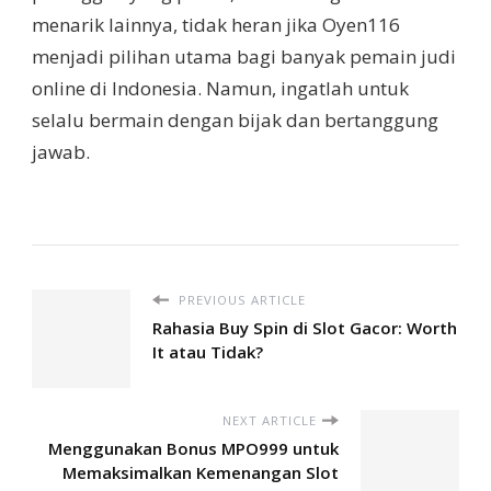
menarik lainnya, tidak heran jika Oyen116
menjadi pilihan utama bagi banyak pemain judi
online di Indonesia. Namun, ingatlah untuk
selalu bermain dengan bijak dan bertanggung
jawab.
PREVIOUS ARTICLE
Rahasia Buy Spin di Slot Gacor: Worth
It atau Tidak?
NEXT ARTICLE
Menggunakan Bonus MPO999 untuk
Memaksimalkan Kemenangan Slot