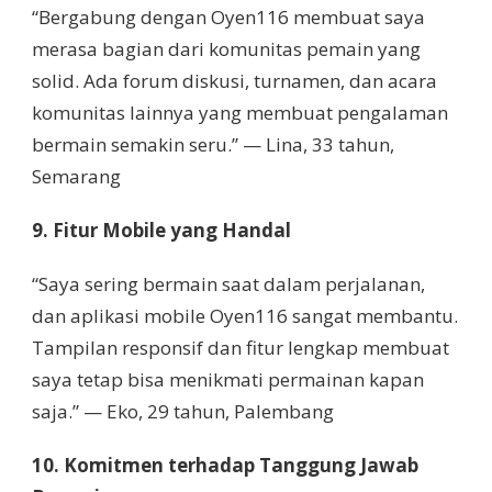
“Bergabung dengan Oyen116 membuat saya
merasa bagian dari komunitas pemain yang
solid. Ada forum diskusi, turnamen, dan acara
komunitas lainnya yang membuat pengalaman
bermain semakin seru.” — Lina, 33 tahun,
Semarang
9. Fitur Mobile yang Handal
“Saya sering bermain saat dalam perjalanan,
dan aplikasi mobile Oyen116 sangat membantu.
Tampilan responsif dan fitur lengkap membuat
saya tetap bisa menikmati permainan kapan
saja.” — Eko, 29 tahun, Palembang
10. Komitmen terhadap Tanggung Jawab