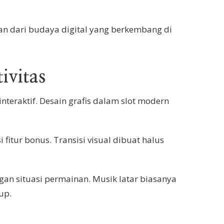
ian dari budaya digital yang berkembang di
ivitas
eraktif. Desain grafis dalam slot modern
tur bonus. Transisi visual dibuat halus
n situasi permainan. Musik latar biasanya
up.