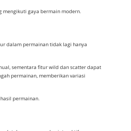
ng mengikuti gaya bermain modern.
itur dalam permainan tidak lagi hanya
l, sementara fitur wild dan scatter dapat
ngah permainan, memberikan variasi
 hasil permainan.