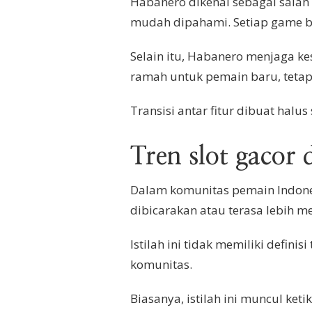
Habanero dikenal sebagai salah
mudah dipahami. Setiap game b
Selain itu, Habanero menjaga k
ramah untuk pemain baru, teta
Transisi antar fitur dibuat halu
Tren slot gacor
Dalam komunitas pemain Indones
dibicarakan atau terasa lebih 
Istilah ini tidak memiliki defi
komunitas.
Biasanya, istilah ini muncul ke