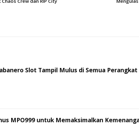
 Chaos Crew dan RIP City
Mengulas 
anero Slot Tampil Mulus di Semua Perangkat
us MPO999 untuk Memaksimalkan Kemenangan