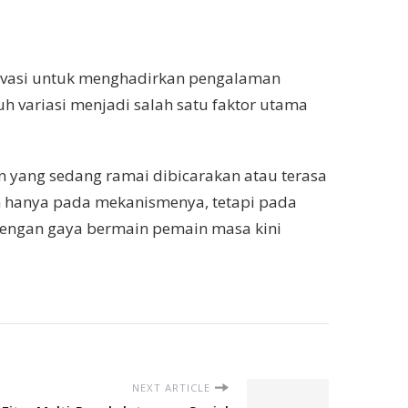
novasi untuk menghadirkan pengalaman
h variasi menjadi salah satu faktor utama
yang sedang ramai dibicarakan atau terasa
n hanya pada mekanismenya, tetapi pada
i dengan gaya bermain pemain masa kini
NEXT ARTICLE