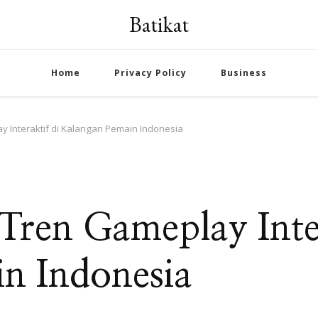
Batikat
Home
Privacy Policy
Business
y Interaktif di Kalangan Pemain Indonesia
Tren Gameplay Inter
n Indonesia