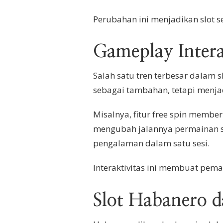
Perubahan ini menjadikan slot 
Gameplay Intera
Salah satu tren terbesar dalam 
sebagai tambahan, tetapi menja
Misalnya, fitur free spin memb
mengubah jalannya permainan s
pengalaman dalam satu sesi.
Interaktivitas ini membuat pema
Slot Habanero 