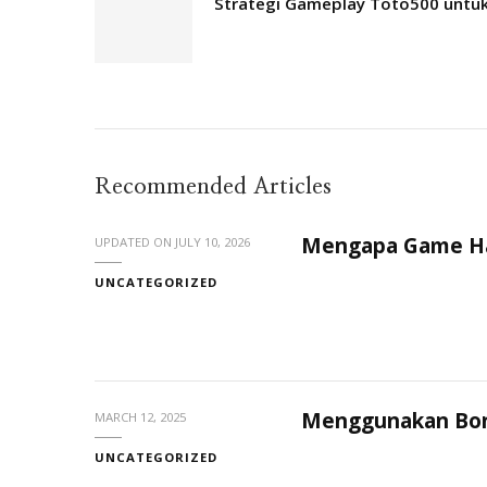
Strategi Gameplay Toto500 untuk
Recommended Articles
Mengapa Game Hab
UPDATED ON
JULY 10, 2026
UNCATEGORIZED
Menggunakan Bon
MARCH 12, 2025
UNCATEGORIZED