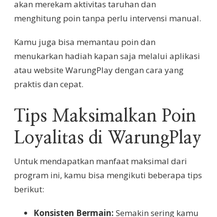
akan merekam aktivitas taruhan dan
menghitung poin tanpa perlu intervensi manual.
Kamu juga bisa memantau poin dan
menukarkan hadiah kapan saja melalui aplikasi
atau website WarungPlay dengan cara yang
praktis dan cepat.
Tips Maksimalkan Poin
Loyalitas di WarungPlay
Untuk mendapatkan manfaat maksimal dari
program ini, kamu bisa mengikuti beberapa tips
berikut:
Konsisten Bermain:
Semakin sering kamu