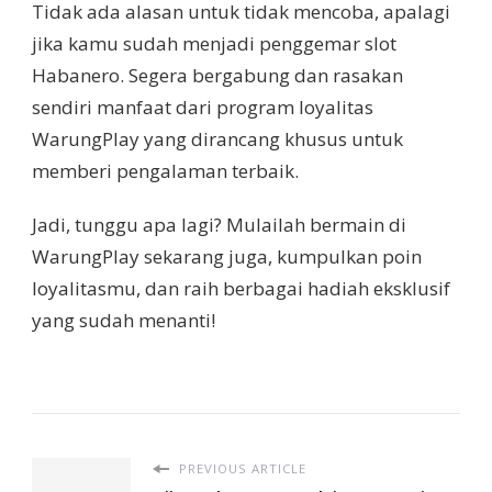
Tidak ada alasan untuk tidak mencoba, apalagi
jika kamu sudah menjadi penggemar slot
Habanero. Segera bergabung dan rasakan
sendiri manfaat dari program loyalitas
WarungPlay yang dirancang khusus untuk
memberi pengalaman terbaik.
Jadi, tunggu apa lagi? Mulailah bermain di
WarungPlay sekarang juga, kumpulkan poin
loyalitasmu, dan raih berbagai hadiah eksklusif
yang sudah menanti!
PREVIOUS ARTICLE