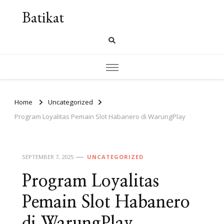
Batikat
Home
Uncategorized
Program Loyalitas Pemain Slot Habanero di WarungPlay
SEPTEMBER 7, 2025
UNCATEGORIZED
Program Loyalitas
Pemain Slot Habanero
di WarungPlay