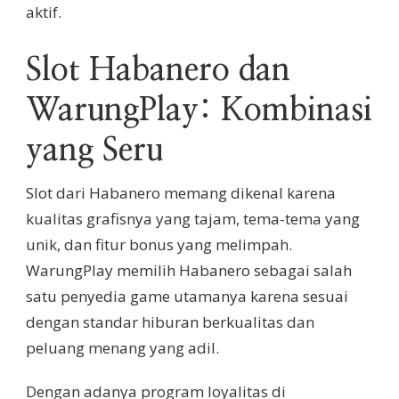
aktif.
Slot Habanero dan
WarungPlay: Kombinasi
yang Seru
Slot dari Habanero memang dikenal karena
kualitas grafisnya yang tajam, tema-tema yang
unik, dan fitur bonus yang melimpah.
WarungPlay memilih Habanero sebagai salah
satu penyedia game utamanya karena sesuai
dengan standar hiburan berkualitas dan
peluang menang yang adil.
Dengan adanya program loyalitas di