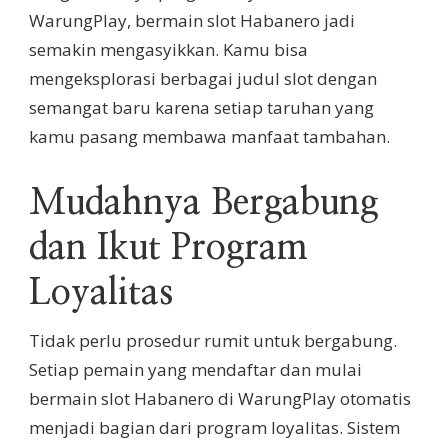
WarungPlay, bermain slot Habanero jadi
semakin mengasyikkan. Kamu bisa
mengeksplorasi berbagai judul slot dengan
semangat baru karena setiap taruhan yang
kamu pasang membawa manfaat tambahan.
Mudahnya Bergabung
dan Ikut Program
Loyalitas
Tidak perlu prosedur rumit untuk bergabung.
Setiap pemain yang mendaftar dan mulai
bermain slot Habanero di WarungPlay otomatis
menjadi bagian dari program loyalitas. Sistem