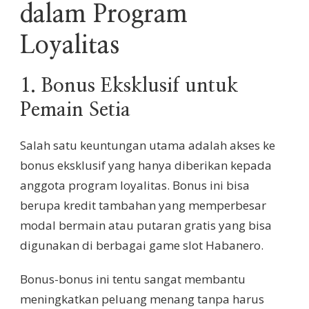
dalam Program
Loyalitas
1. Bonus Eksklusif untuk
Pemain Setia
Salah satu keuntungan utama adalah akses ke
bonus eksklusif yang hanya diberikan kepada
anggota program loyalitas. Bonus ini bisa
berupa kredit tambahan yang memperbesar
modal bermain atau putaran gratis yang bisa
digunakan di berbagai game slot Habanero.
Bonus-bonus ini tentu sangat membantu
meningkatkan peluang menang tanpa harus