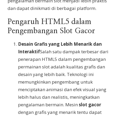
pengalaman bermain slot menjadi lebih praktis
dan dapat dinikmati di berbagai platform.
Pengaruh HTML5 dalam
Pengembangan Slot Gacor
Desain Grafis yang Lebih Menarik dan
Interaktif
Salah satu dampak terbesar dari
penerapan HTML5 dalam pengembangan
permainan slot adalah kualitas grafis dan
desain yang lebih baik. Teknologi ini
memungkinkan pengembang untuk
menciptakan animasi dan efek visual yang
lebih halus dan realistis, meningkatkan
pengalaman bermain. Mesin
slot gacor
dengan grafis yang menarik tentu dapat