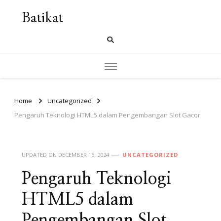
Batikat
Home
Uncategorized
Pengaruh Teknologi HTML5 dalam Pengembangan Slot Gacor
UPDATED ON
DECEMBER 16, 2024
UNCATEGORIZED
Pengaruh Teknologi
HTML5 dalam
Pengembangan Slot