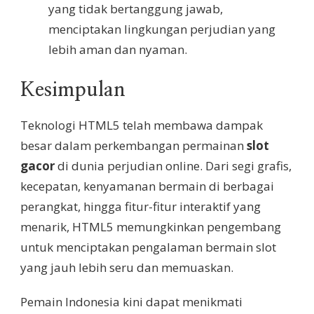
yang tidak bertanggung jawab,
menciptakan lingkungan perjudian yang
lebih aman dan nyaman.
Kesimpulan
Teknologi HTML5 telah membawa dampak
besar dalam perkembangan permainan
slot
gacor
di dunia perjudian online. Dari segi grafis,
kecepatan, kenyamanan bermain di berbagai
perangkat, hingga fitur-fitur interaktif yang
menarik, HTML5 memungkinkan pengembang
untuk menciptakan pengalaman bermain slot
yang jauh lebih seru dan memuaskan.
Pemain Indonesia kini dapat menikmati