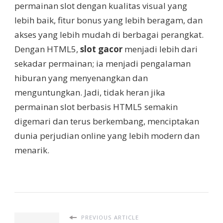
permainan slot dengan kualitas visual yang
lebih baik, fitur bonus yang lebih beragam, dan
akses yang lebih mudah di berbagai perangkat.
Dengan HTML5,
slot gacor
menjadi lebih dari
sekadar permainan; ia menjadi pengalaman
hiburan yang menyenangkan dan
menguntungkan. Jadi, tidak heran jika
permainan slot berbasis HTML5 semakin
digemari dan terus berkembang, menciptakan
dunia perjudian online yang lebih modern dan
menarik.
PREVIOUS ARTICLE