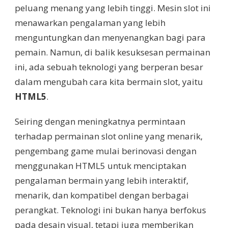
peluang menang yang lebih tinggi. Mesin slot ini
menawarkan pengalaman yang lebih
menguntungkan dan menyenangkan bagi para
pemain. Namun, di balik kesuksesan permainan
ini, ada sebuah teknologi yang berperan besar
dalam mengubah cara kita bermain slot, yaitu
HTML5
.
Seiring dengan meningkatnya permintaan
terhadap permainan slot online yang menarik,
pengembang game mulai berinovasi dengan
menggunakan HTML5 untuk menciptakan
pengalaman bermain yang lebih interaktif,
menarik, dan kompatibel dengan berbagai
perangkat. Teknologi ini bukan hanya berfokus
pada desain visual, tetapi juga memberikan