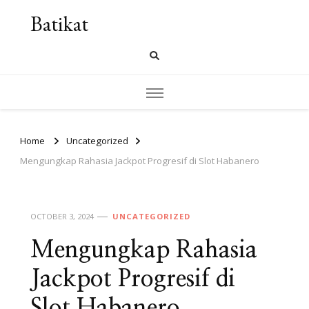
Batikat
Home
Uncategorized
Mengungkap Rahasia Jackpot Progresif di Slot Habanero
OCTOBER 3, 2024
UNCATEGORIZED
Mengungkap Rahasia
Jackpot Progresif di
Slot Habanero