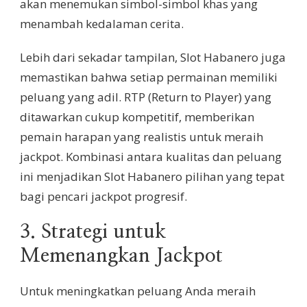
akan menemukan simbol-simbol khas yang
menambah kedalaman cerita.
Lebih dari sekadar tampilan, Slot Habanero juga
memastikan bahwa setiap permainan memiliki
peluang yang adil. RTP (Return to Player) yang
ditawarkan cukup kompetitif, memberikan
pemain harapan yang realistis untuk meraih
jackpot. Kombinasi antara kualitas dan peluang
ini menjadikan Slot Habanero pilihan yang tepat
bagi pencari jackpot progresif.
3. Strategi untuk
Memenangkan Jackpot
Untuk meningkatkan peluang Anda meraih