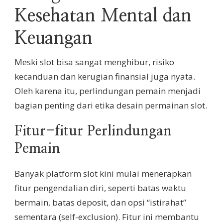
Kesehatan Mental dan
Keuangan
Meski slot bisa sangat menghibur, risiko
kecanduan dan kerugian finansial juga nyata.
Oleh karena itu, perlindungan pemain menjadi
bagian penting dari etika desain permainan slot.
Fitur-fitur Perlindungan
Pemain
Banyak platform slot kini mulai menerapkan
fitur pengendalian diri, seperti batas waktu
bermain, batas deposit, dan opsi “istirahat”
sementara (self-exclusion). Fitur ini membantu