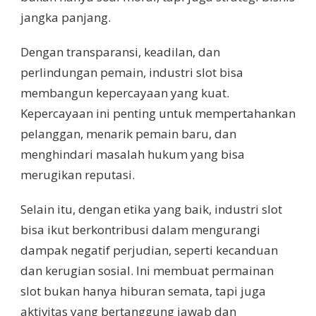
jangka panjang.
Dengan transparansi, keadilan, dan
perlindungan pemain, industri slot bisa
membangun kepercayaan yang kuat.
Kepercayaan ini penting untuk mempertahankan
pelanggan, menarik pemain baru, dan
menghindari masalah hukum yang bisa
merugikan reputasi.
Selain itu, dengan etika yang baik, industri slot
bisa ikut berkontribusi dalam mengurangi
dampak negatif perjudian, seperti kecanduan
dan kerugian sosial. Ini membuat permainan
slot bukan hanya hiburan semata, tapi juga
aktivitas yang bertanggung jawab dan