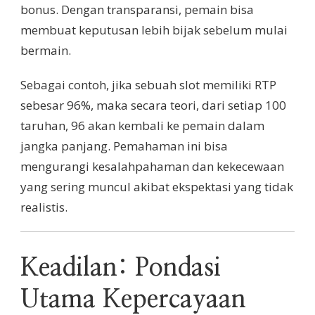
bonus. Dengan transparansi, pemain bisa
membuat keputusan lebih bijak sebelum mulai
bermain.
Sebagai contoh, jika sebuah slot memiliki RTP
sebesar 96%, maka secara teori, dari setiap 100
taruhan, 96 akan kembali ke pemain dalam
jangka panjang. Pemahaman ini bisa
mengurangi kesalahpahaman dan kekecewaan
yang sering muncul akibat ekspektasi yang tidak
realistis.
Keadilan: Pondasi
Utama Kepercayaan