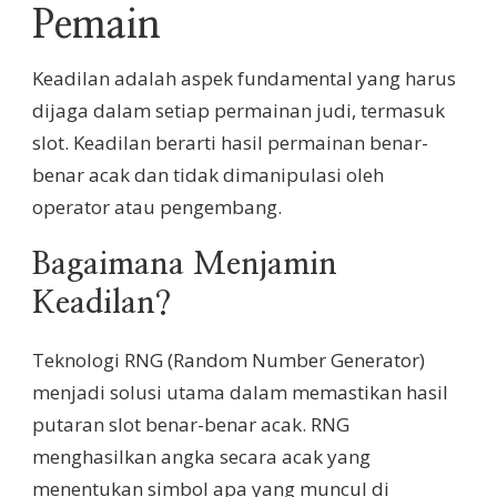
Pemain
Keadilan adalah aspek fundamental yang harus
dijaga dalam setiap permainan judi, termasuk
slot. Keadilan berarti hasil permainan benar-
benar acak dan tidak dimanipulasi oleh
operator atau pengembang.
Bagaimana Menjamin
Keadilan?
Teknologi RNG (Random Number Generator)
menjadi solusi utama dalam memastikan hasil
putaran slot benar-benar acak. RNG
menghasilkan angka secara acak yang
menentukan simbol apa yang muncul di