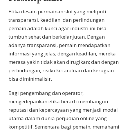
Etika desain permainan slot yang meliputi
transparansi, keadilan, dan perlindungan
pemain adalah kunci agar industri ini bisa
tumbuh sehat dan berkelanjutan. Dengan
adanya transparansi, pemain mendapatkan
informasi yang jelas; dengan keadilan, mereka
merasa yakin tidak akan dirugikan; dan dengan
perlindungan, risiko kecanduan dan kerugian
bisa diminimalisir.
Bagi pengembang dan operator,
mengedepankan etika berarti membangun
reputasi dan kepercayaan yang menjadi modal
utama dalam dunia perjudian online yang
kompetitif. Sementara bagi pemain, memahami