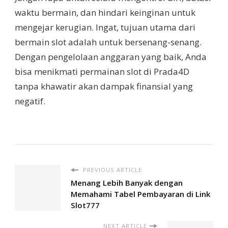
waktu bermain, dan hindari keinginan untuk
mengejar kerugian. Ingat, tujuan utama dari
bermain slot adalah untuk bersenang-senang.
Dengan pengelolaan anggaran yang baik, Anda
bisa menikmati permainan slot di Prada4D
tanpa khawatir akan dampak finansial yang
negatif.
PREVIOUS ARTICLE
Menang Lebih Banyak dengan
Memahami Tabel Pembayaran di Link
Slot777
NEXT ARTICLE