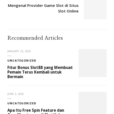
Mengenal Provider Game Slot di Situs
Slot Online
Recommended Articles
JANUARY 22, 2025
UNCATEGORIZED
Fitur Bonus Slot88 yang Membuat
Pemain Terus Kembali untuk
Bermain
JUNE 2, 2026
UNCATEGORIZED
Apa Itu Free Spin Feature dan