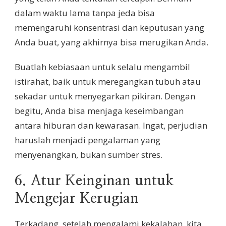
dalam waktu lama tanpa jeda bisa
memengaruhi konsentrasi dan keputusan yang
Anda buat, yang akhirnya bisa merugikan Anda.
Buatlah kebiasaan untuk selalu mengambil
istirahat, baik untuk meregangkan tubuh atau
sekadar untuk menyegarkan pikiran. Dengan
begitu, Anda bisa menjaga keseimbangan
antara hiburan dan kewarasan. Ingat, perjudian
haruslah menjadi pengalaman yang
menyenangkan, bukan sumber stres.
6. Atur Keinginan untuk
Mengejar Kerugian
Terkadang, setelah mengalami kekalahan, kita