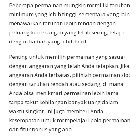
Beberapa permainan mungkin memiliki taruhan
minimum yang lebih tinggi, sementara yang lain
menawarkan taruhan lebih rendah dengan
peluang kemenangan yang lebih sering, tetapi
dengan hadiah yang lebih kecil.
Penting untuk memilih permainan yang sesuai
dengan anggaran yang telah Anda tetapkan. Jika
anggaran Anda terbatas, pilihlah permainan slot
dengan taruhan rendah atau sedang, di mana
Anda bisa menikmati permainan lebih lama
tanpa takut kehilangan banyak uang dalam
waktu singkat. Ini juga memberi Anda
kesempatan untuk mempelajari pola permainan
dan fitur bonus yang ada.