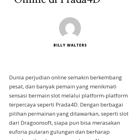
BILLY WALTERS
Dunia perjudian online semakin berkembang
pesat, dan banyak pemain yang menikmati
sensasi bermain slot melalui platform-platform
terpercaya seperti Prada4D. Dengan berbagai
pilihan permainan yang ditawarkan, seperti slot
dari Dragoonsoft, siapa pun bisa merasakan
euforia putaran gulungan dan berharap