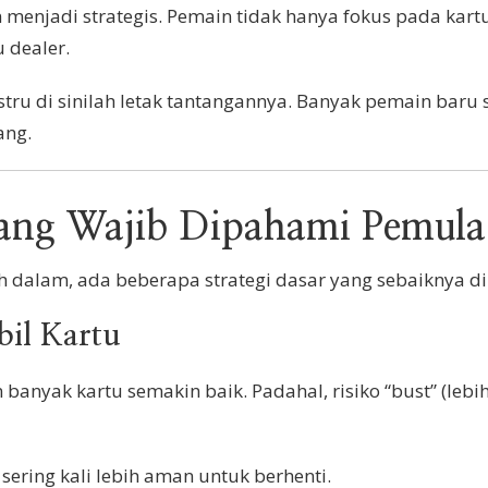
enjadi strategis. Pemain tidak hanya fokus pada kartu
 dealer.
stru di sinilah letak tantangannya. Banyak pemain bar
ang.
yang Wajib Dipahami Pemula
h dalam, ada beberapa strategi dasar yang sebaiknya d
bil Kartu
anyak kartu semakin baik. Padahal, risiko “bust” (lebih 
, sering kali lebih aman untuk berhenti.