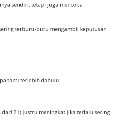
nya sendiri, tetapi juga mencoba
u sering terburu-buru mengambil keputusan
ipahami terlebih dahulu:
dari 21) justru meningkat jika terlalu sering