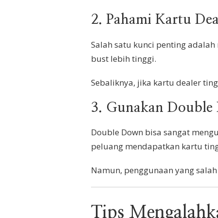
2. Pahami Kartu Dea
Salah satu kunci penting adalah
bust lebih tinggi.
Sebaliknya, jika kartu dealer ting
3. Gunakan Double 
Double Down bisa sangat mengun
peluang mendapatkan kartu ting
Namun, penggunaan yang salah 
Tips Mengalahka