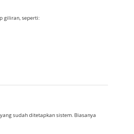
iliran, seperti:
 yang sudah ditetapkan sistem. Biasanya