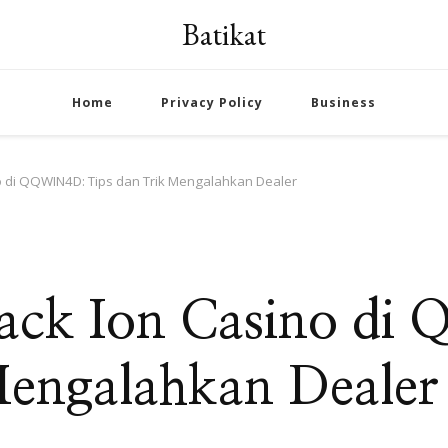
Batikat
Home
Privacy Policy
Business
o di QQWIN4D: Tips dan Trik Mengalahkan Dealer
Jack Ion Casino d
Mengalahkan Dealer