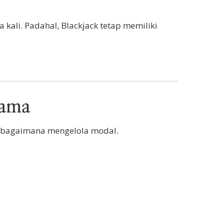
ali. Padahal, Blackjack tetap memiliki
Lama
a bagaimana mengelola modal.