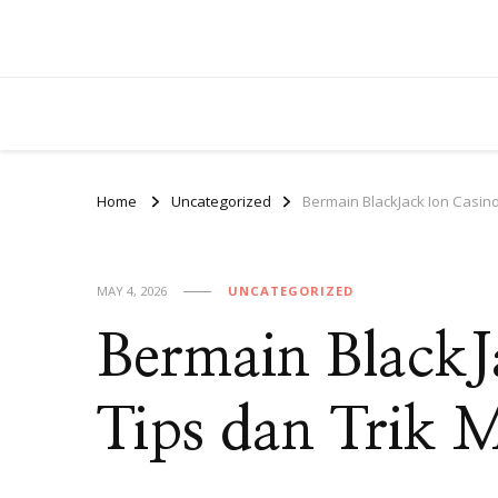
Home
Uncategorized
Bermain BlackJack Ion Casin
MAY 4, 2026
UNCATEGORIZED
Bermain Black
Tips dan Trik 