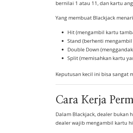
bernilai 1 atau 11, dan kartu an
Yang membuat Blackjack menarik 
Hit (mengambil kartu tamb
Stand (berhenti mengambil 
Double Down (menggandak
Split (memisahkan kartu y
Keputusan kecil ini bisa sangat
Cara Kerja Perm
Dalam Blackjack, dealer bukan h
dealer wajib mengambil kartu h