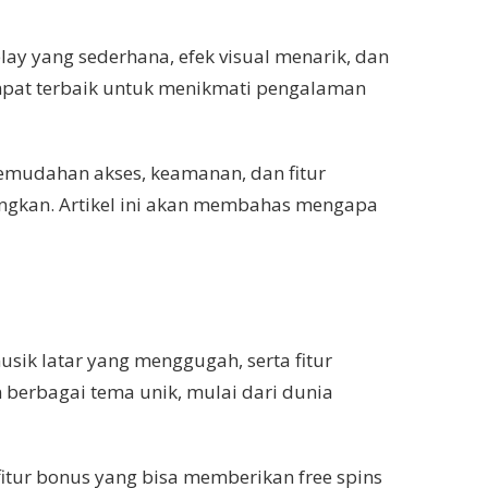
lay yang sederhana, efek visual menarik, dan
tempat terbaik untuk menikmati pengalaman
 kemudahan akses, keamanan, dan fitur
gkan. Artikel ini akan membahas mengapa
sik latar yang menggugah, serta fitur
 berbagai tema unik, mulai dari dunia
 fitur bonus yang bisa memberikan free spins