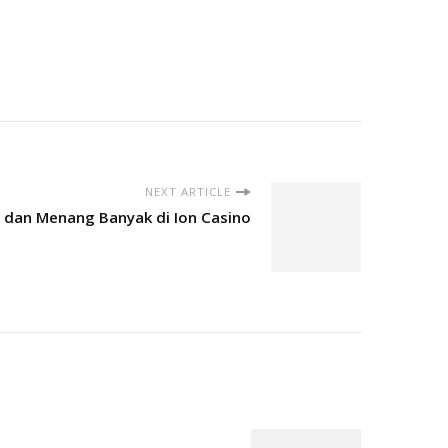
NEXT ARTICLE
 dan Menang Banyak di Ion Casino