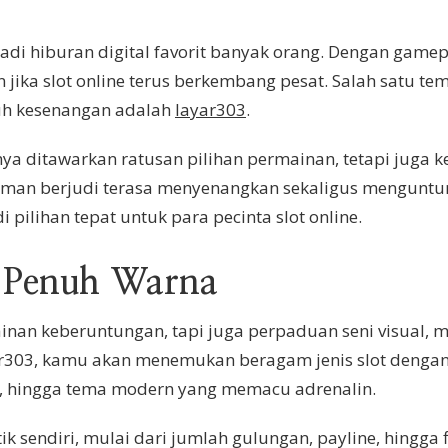
jadi hiburan digital favorit banyak orang. Dengan gamep
 jika slot online terus berkembang pesat. Salah satu 
nuh kesenangan adalah
layar303
.
anya ditawarkan ratusan pilihan permainan, tetapi juga
an berjudi terasa menyenangkan sekaligus menguntun
 pilihan tepat untuk para pecinta slot online.
g Penuh Warna
inan keberuntungan, tapi juga perpaduan seni visual, mu
yar303, kamu akan menemukan beragam jenis slot dengan
no, hingga tema modern yang memacu adrenalin.
ik sendiri, mulai dari jumlah gulungan, payline, hingga