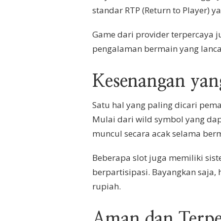
standar RTP (Return to Player) ya
Game dari provider terpercaya j
pengalaman bermain yang lanc
Kesenangan yan
Satu hal yang paling dicari pem
Mulai dari wild symbol yang dap
muncul secara acak selama ber
Beberapa slot juga memiliki si
berpartisipasi. Bayangkan saja
rupiah.
Aman dan Terpe