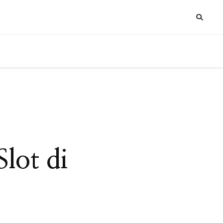
lot di