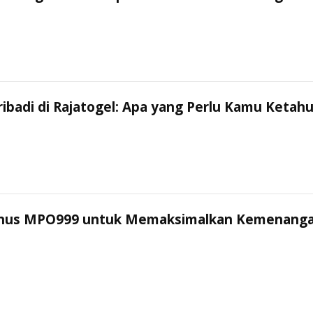
badi di Rajatogel: Apa yang Perlu Kamu Ketah
us MPO999 untuk Memaksimalkan Kemenangan