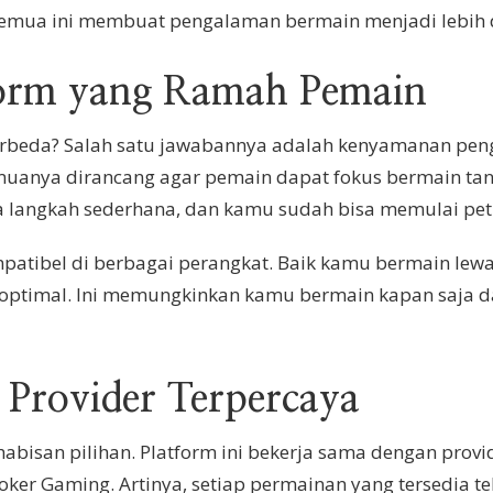
 Semua ini membuat pengalaman bermain menjadi lebih
form yang Ramah Pemain
rbeda? Salah satu jawabannya adalah kenyamanan peng
 semuanya dirancang agar pemain dapat fokus bermain ta
langkah sederhana, dan kamu sudah bisa memulai pet
ompatibel di berbagai perangkat. Baik kamu bermain lewa
p optimal. Ini memungkinkan kamu bermain kapan saja da
i Provider Terpercaya
habisan pilihan. Platform ini bekerja sama dengan prov
Joker Gaming. Artinya, setiap permainan yang tersedia t