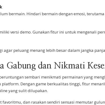
k
um bermain. Hindari bermain dengan emosi, terutama sa
miliki versi demo. Gunakan fitur ini untuk mengenali p
gi agar peluang menang lebih besar dalam jangka panja
ya Gabung dan Nikmati Kes
beruntungan sembari menikmati permainan yang mengh
 platform. Dengan game berkualitas tinggi, fitur menari
ine yang sulit dilupakan.
lot favoritmu, dan rasakan sendiri sensasi memutar g