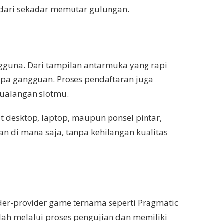
 dari sekadar memutar gulungan.
guna. Dari tampilan antarmuka yang rapi
npa gangguan. Proses pendaftaran juga
ualangan slotmu.
t desktop, laptop, maupun ponsel pintar,
n di mana saja, tanpa kehilangan kualitas
ider-provider game ternama seperti Pragmatic
elah melalui proses pengujian dan memiliki